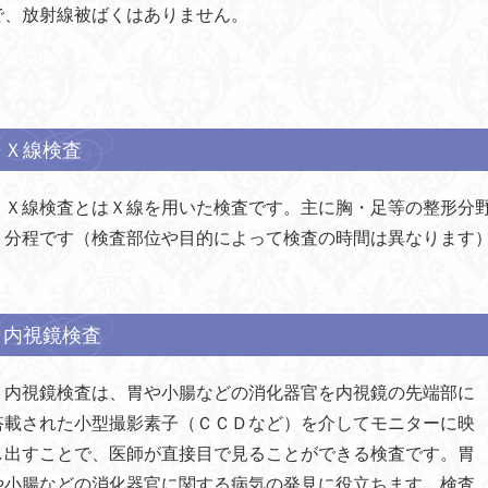
で、放射線被ばくはありません。
Ｘ線検査
Ｘ線検査とはＸ線を用いた検査です。主に胸・足等の整形分野
５分程です（検査部位や目的によって検査の時間は異なります
内視鏡検査
内視鏡検査は、胃や小腸などの消化器官を内視鏡の先端部に
搭載された小型撮影素子（ＣＣＤなど）を介してモニターに映
し出すことで、医師が直接目で見ることができる検査です。胃
や小腸などの消化器官に関する病気の発見に役立ちます。検査