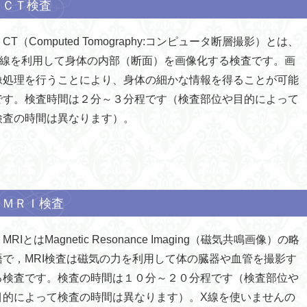
ＣＴ検査
CT（Computed Tomography:コンピュータ断層撮影）とは、
X線を利用して身体の内部（断面）を画像化する検査です。画
像処理を行うことにより、身体の細かな情報を得ることが可能
です。検査時間は２分～３分程です（検査部位や目的によって
検査の時間は異なります）。
ＭＲＩ検査
RIとはMagnetic Resonance Imaging（磁気共鳴画像）の略
語で，MRI検査は磁気の力を利用して体の臓器や血管を撮影す
る検査です。検査の時間は１０分～２０分程です（検査部位や
目的によって検査の時間は異なります）。X線を使いませんの