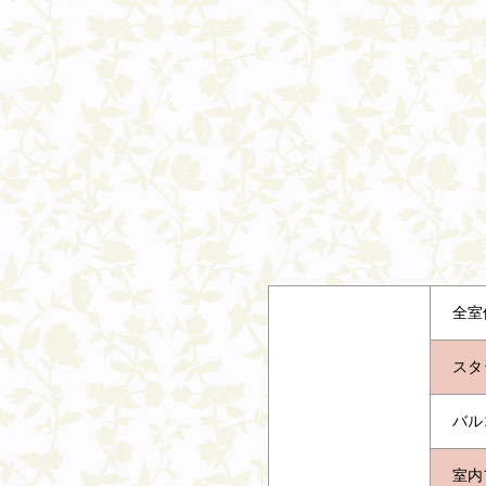
全室
スタ
バル
室内