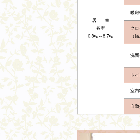
暖房
居 室
各室
クロ
6.8帖～8.7帖
（幅
洗面
トイ
室内
自動